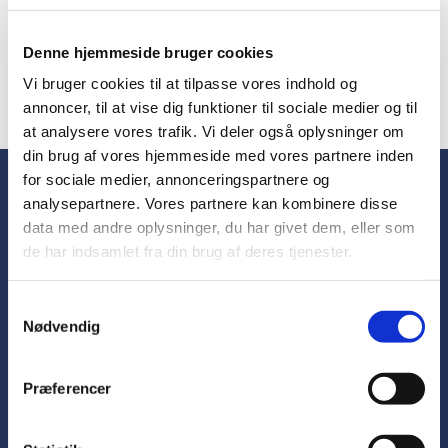
Denne hjemmeside bruger cookies
Vi bruger cookies til at tilpasse vores indhold og
annoncer, til at vise dig funktioner til sociale medier og til
at analysere vores trafik. Vi deler også oplysninger om
Blogindlægget blev ikke fundet
din brug af vores hjemmeside med vores partnere inden
for sociale medier, annonceringspartnere og
Kontakt
analysepartnere. Vores partnere kan kombinere disse
data med andre oplysninger, du har givet dem, eller som
Kirkekontorerne
de har indsamlet fra din brug af deres tjenester.
Præster
Kirke- og kulturmedarbejder
Organister
S
Kirketjenere
Nødvendig
a
Menighedsråd
m
t
Praktisk info
Præferencer
y
Fødsel
k
Navngivning