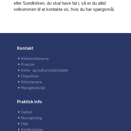
eller Sundkirken, du skal have fat i, så er du altid
velkommen til at kontakte os, hvis du har spørgsmål.
Kontakt
Kirkekontorerne
Præster
Kirke- og kulturmedarbejder
Organister
Kirketjenere
Menighedsråd
Praktisk info
Fødsel
Navngivning
Dåb
Konfirmation