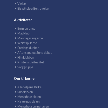
Vielse
Bisættelse/Begravelse
Aktiviteter
Børn og unge
Madklub
Mandagssangerne
Whistspillerne
Fredagsklubben
Aftensang og Sund debat
Filmklubben
Kristen spiritualitet
Sorggruppe
Om kirkerne
Allehelgens Kirke
Sundkirken
Menighedsplejen
Kirkernes vision
Menighedsbørnehaven