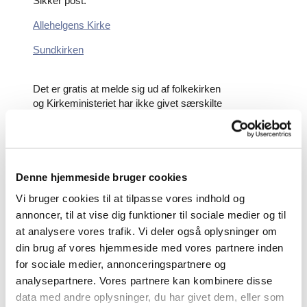
Sikker post:
Allehelgens Kirke
Sundkirken
Det er gratis at melde sig ud af folkekirken
og Kirkeministeriet har ikke givet særskilte
godkendelser til enkelte virksomheders særlige
udmeldelsesprocedure.
Er du under 18 år, skal indehaveren af
forældremyndigheden træffe beslutningen. Er du fyldt
Denne hjemmeside bruger cookies
15 år, skal det dog ske med dit samtykke.
Vi bruger cookies til at tilpasse vores indhold og
annoncer, til at vise dig funktioner til sociale medier og til
Personregisterføreren registrerer udmeldelsen i
at analysere vores trafik. Vi deler også oplysninger om
kirkebogen. Herved bliver den automatisk registreret i
CPR-registret.
din brug af vores hjemmeside med vores partnere inden
Du får derefter tilsendt en ny fødsels- og dåbsattest
for sociale medier, annonceringspartnere og
med en påtegning om, at du er udtrådt af folkekirken,
analysepartnere. Vores partnere kan kombinere disse
og hvornår det er sket.
data med andre oplysninger, du har givet dem, eller som