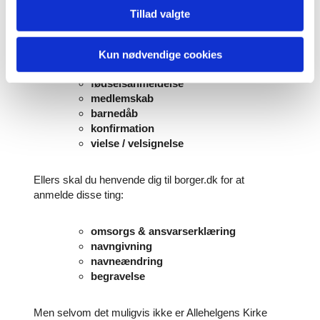
kirkekontoret
i det sogn, hvor du selv eller de berørte
Tillad valgte
personer har bopæl hvis de vedrører nogle af disse
ting:
Kun nødvendige cookies
attester
fødselsanmeldelse
medlemskab
barnedåb
konfirmation
vielse / velsignelse
Ellers skal du henvende dig til borger.dk for at
anmelde disse ting:
omsorgs & ansvarserklæring
navngivning
navneændring
begravelse
Men selvom det muligvis ikke er Allehelgens Kirke