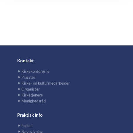
Kontakt
Kirkekontorerne
Præster
Kirke- og kulturmedarbejder
Organister
Kirketjenere
Menighedsråd
Praktisk info
Fødsel
Navngivning