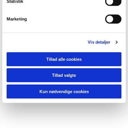
k
Statistik
e
v
Marketing
a
Du vil måske også kunne lide...
l
g
Vis detaljer
Tillad alle cookies
Tillad valgte
Kun nødvendige cookies