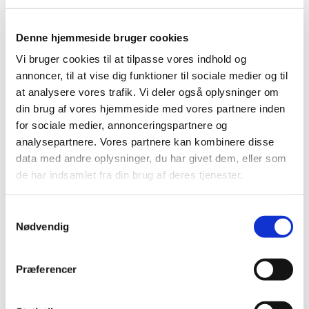
Tilmelding er ikke nødvendigt, og alt er gratis.
Vel mødt :-)
Denne hjemmeside bruger cookies
Vi bruger cookies til at tilpasse vores indhold og
annoncer, til at vise dig funktioner til sociale medier og til
at analysere vores trafik. Vi deler også oplysninger om
din brug af vores hjemmeside med vores partnere inden
for sociale medier, annonceringspartnere og
analysepartnere. Vores partnere kan kombinere disse
data med andre oplysninger, du har givet dem, eller som
de har indsamlet fra din brug af deres tjenester.
S
Nødvendig
a
m
t
Præferencer
y
k