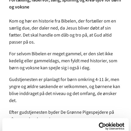
Fortælling, fadervor, sang, spisning og krea-sjov for børn
og voksne
Kom og hør en historie fra Bibelen, der fortæller om en
særlig due, der daler ned, da Jesus bliver døbt af sin
fætter. Det skal handle om dåb og tro på, at Gud altid
passer på os.
For selvom Bibelen er meget gammel, er den slet ikke
kedelig eller gammeldags, men fyldt med historier, som
børn og voksne kan spejle sig i også i dag.
Gudstjenesten er planlagt for børn omkring 4-11 år, men
yngre og ældre søskende er velkommen, og børnene kan
blive inddraget på det niveau og det omfang, de ønsker
det.
Efter gudstjenesten byder De Grønne Pigespejdere på
aftensmad og krea-sjov.