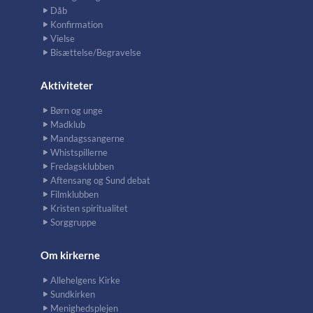
Dåb
Konfirmation
Vielse
Bisættelse/Begravelse
Aktiviteter
Børn og unge
Madklub
Mandagssangerne
Whistspillerne
Fredagsklubben
Aftensang og Sund debat
Filmklubben
Kristen spiritualitet
Sorggruppe
Om kirkerne
Allehelgens Kirke
Sundkirken
Menighedsplejen