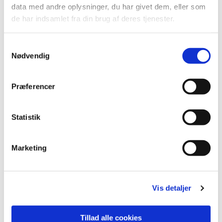
data med andre oplysninger, du har givet dem, eller som
de har indsamlet fra din brug af deres tjenester.
S
Du vil måske også kunne lide...
Nødvendig
a
m
t
Præferencer
y
k
k
Statistik
e
v
Marketing
a
l
g
Vis detaljer
Tillad alle cookies