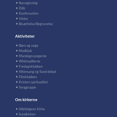
Navngivning
Dåb
Konfirmation
Vielse
Bisættelse/Begravelse
Aktiviteter
Børn og unge
Madklub
Mandagssangerne
Whistspillerne
Fredagsklubben
Aftensang og Sund debat
Filmklubben
Kristen spiritualitet
Sorggruppe
Om kirkerne
Allehelgens Kirke
Sundkirken