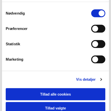
S
Nødvendig
a
m
t
Præferencer
y
k
k
Statistik
e
v
Marketing
a
l
g
Vis detaljer
Tillad alle cookies
Tillad valgte