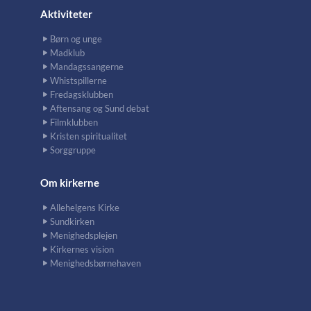
Aktiviteter
Børn og unge
Madklub
Mandagssangerne
Whistspillerne
Fredagsklubben
Aftensang og Sund debat
Filmklubben
Kristen spiritualitet
Sorggruppe
Om kirkerne
Allehelgens Kirke
Sundkirken
Menighedsplejen
Kirkernes vision
Menighedsbørnehaven