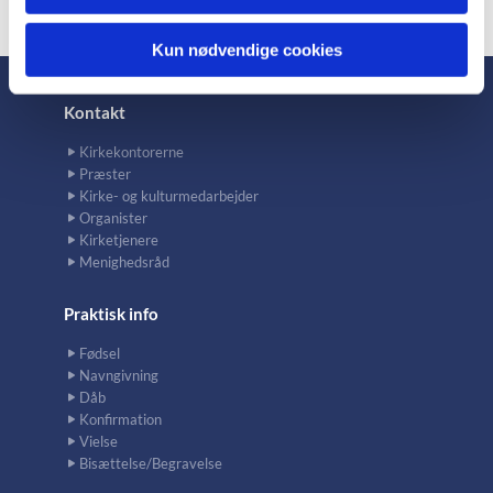
Kun nødvendige cookies
Kontakt
Kirkekontorerne
Præster
Kirke- og kulturmedarbejder
Organister
Kirketjenere
Menighedsråd
Praktisk info
Fødsel
Navngivning
Dåb
Konfirmation
Vielse
Bisættelse/Begravelse