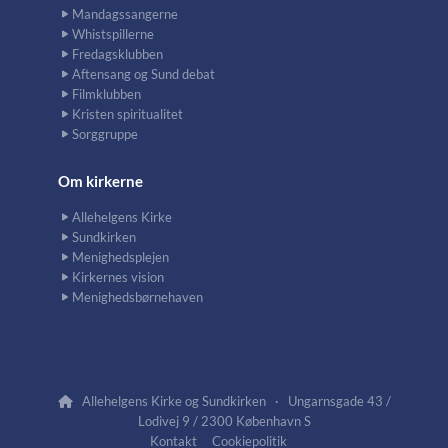
Mandagssangerne
Whistspillerne
Fredagsklubben
Aftensang og Sund debat
Filmklubben
Kristen spiritualitet
Sorggruppe
Om kirkerne
Allehelgens Kirke
Sundkirken
Menighedsplejen
Kirkernes vision
Menighedsbørnehaven
Allehelgens Kirke og Sundkirken · Ungarnsgade 43 /

Lodivej 9 / 2300 København S
Kontakt
Cookiepolitik