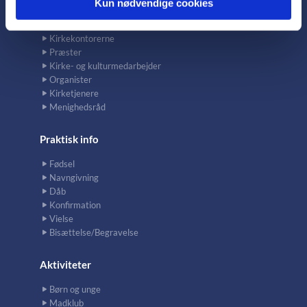
Kun nødvendige cookies
Kontakt
Kirkekontorerne
Præster
Kirke- og kulturmedarbejder
Organister
Kirketjenere
Menighedsråd
Praktisk info
Fødsel
Navngivning
Dåb
Konfirmation
Vielse
Bisættelse/Begravelse
Aktiviteter
Børn og unge
Madklub