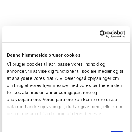
Denne hjemmeside bruger cookies
Vi bruger cookies til at tilpasse vores indhold og
annoncer, til at vise dig funktioner til sociale medier og til
at analysere vores trafik. Vi deler også oplysninger om
din brug af vores hjemmeside med vores partnere inden
for sociale medier, annonceringspartnere og
analysepartnere. Vores partnere kan kombinere disse
Du vil måske også kunne lide...
data med andre oplysninger, du har givet dem, eller som
de har indsamlet fra din brug af deres tjenester.
S