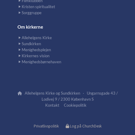
Filmklubben
Kristen spiritualitet
Sorggruppe
Om kirkerne
Allehelgens Kirke
Sundkirken
Menighedsplejen
Kirkernes vision
Menighedsbørnehaven
Allehelgens Kirke og Sundkirken · Ungarnsgade 43 /

Lodivej 9 / 2300 København S
Kontakt
Cookiepolitik
Privatlivspolitik
Log på ChurchDesk