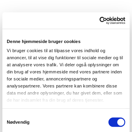
Denne hjemmeside bruger cookies
Vi bruger cookies til at tilpasse vores indhold og
annoncer, til at vise dig funktioner til sociale medier og til
at analysere vores trafik. Vi deler også oplysninger om
din brug af vores hjemmeside med vores partnere inden
Du vil måske også kunne lide...
for sociale medier, annonceringspartnere og
analysepartnere. Vores partnere kan kombinere disse
data med andre oplysninger, du har givet dem, eller som
de har indsamlet fra din brug af deres tjenester.
S
Nødvendig
a
m