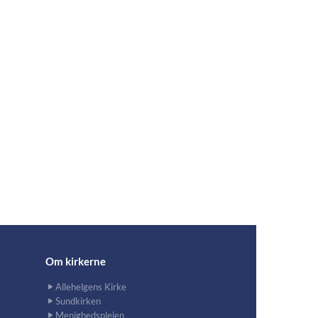
Om kirkerne
Allehelgens Kirke
Sundkirken
Menighedsplejen