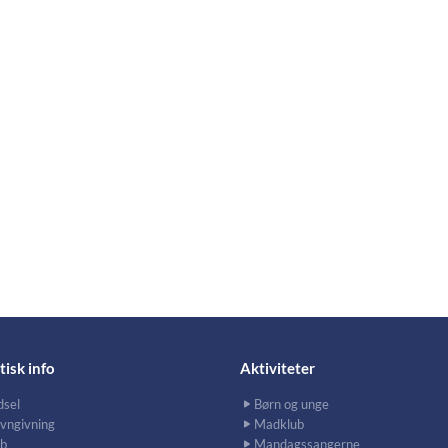
tisk info
Aktiviteter
dsel
Børn og unge
vngivning
Madklub
b
Mandagssangerne