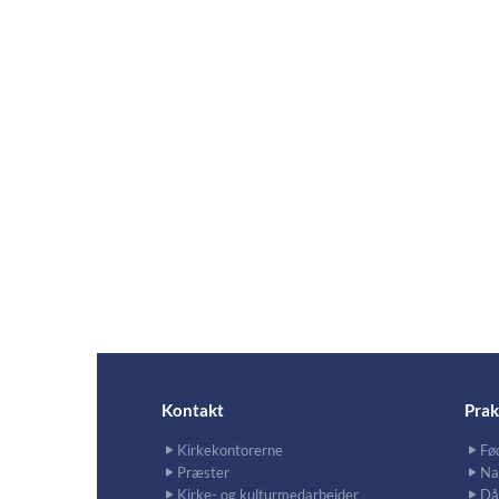
Kontakt
Prak
Kirkekontorerne
Fø
Præster
Na
Kirke- og kulturmedarbejder
Då