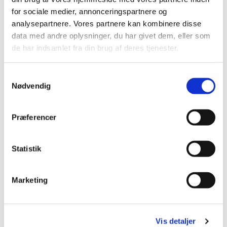
for sociale medier, annonceringspartnere og
analysepartnere. Vores partnere kan kombinere disse
data med andre oplysninger, du har givet dem, eller som
de har indsamlet fra din brug af deres tjenester.
S
Nødvendig
a
m
Du vil måske også kunne lide...
t
Præferencer
y
k
k
Statistik
e
v
Marketing
a
l
g
Vis detaljer