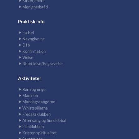
Kirketjenere
Menighedsråd
Praktisk info
Fødsel
Navngivning
Dåb
Konfirmation
Vielse
Bisættelse/Begravelse
Aktiviteter
Børn og unge
Madklub
Mandagssangerne
Whistspillerne
Fredagsklubben
Aftensang og Sund debat
Filmklubben
Kristen spiritualitet