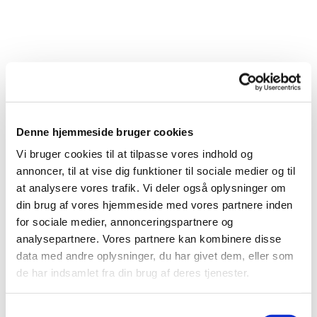
Denne hjemmeside bruger cookies
Vi bruger cookies til at tilpasse vores indhold og
annoncer, til at vise dig funktioner til sociale medier og til
at analysere vores trafik. Vi deler også oplysninger om
din brug af vores hjemmeside med vores partnere inden
for sociale medier, annonceringspartnere og
analysepartnere. Vores partnere kan kombinere disse
Du vil måske også kunne lide...
data med andre oplysninger, du har givet dem, eller som
de har indsamlet fra din brug af deres tjenester.
S