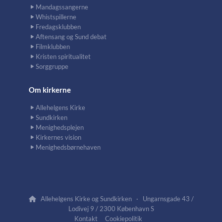
Mandagssangerne
Whistspillerne
Fredagsklubben
Aftensang og Sund debat
Filmklubben
Kristen spiritualitet
Sorggruppe
Om kirkerne
Allehelgens Kirke
Sundkirken
Menighedsplejen
Kirkernes vision
Menighedsbørnehaven
Allehelgens Kirke og Sundkirken · Ungarnsgade 43 /

Lodivej 9 / 2300 København S
Kontakt
Cookiepolitik