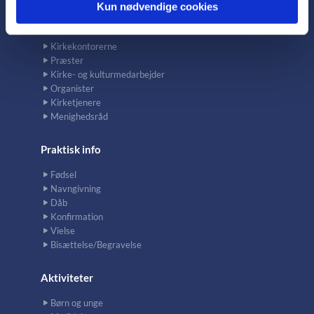
Kun nødvendige cookies
Kontakt
Kirkekontorerne
Præster
Kirke- og kulturmedarbejder
Organister
Kirketjenere
Menighedsråd
Praktisk info
Fødsel
Navngivning
Dåb
Konfirmation
Vielse
Bisættelse/Begravelse
Aktiviteter
Børn og unge