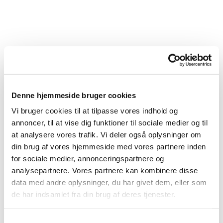
Denne hjemmeside bruger cookies
Vi bruger cookies til at tilpasse vores indhold og
annoncer, til at vise dig funktioner til sociale medier og til
at analysere vores trafik. Vi deler også oplysninger om
din brug af vores hjemmeside med vores partnere inden
for sociale medier, annonceringspartnere og
analysepartnere. Vores partnere kan kombinere disse
Du vil måske også kunne lide...
data med andre oplysninger, du har givet dem, eller som
de har indsamlet fra din brug af deres tjenester.
S