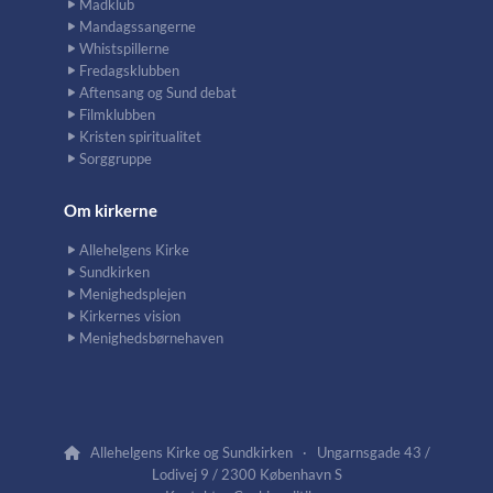
Madklub
Mandagssangerne
Whistspillerne
Fredagsklubben
Aftensang og Sund debat
Filmklubben
Kristen spiritualitet
Sorggruppe
Om kirkerne
Allehelgens Kirke
Sundkirken
Menighedsplejen
Kirkernes vision
Menighedsbørnehaven
Allehelgens Kirke og Sundkirken · Ungarnsgade 43 /

Lodivej 9 / 2300 København S