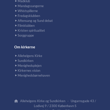
Madklub
Mandagssangerne
Whistspillerne
Fredagsklubben
Aftensang og Sund debat
Filmklubben
Kristen spiritualitet
Sorggruppe
Om kirkerne
Allehelgens Kirke
Sundkirken
Menighedsplejen
Kirkernes vision
Menighedsbørnehaven
Allehelgens Kirke og Sundkirken · Ungarnsgade 43 /

Lodivej 9 / 2300 København S