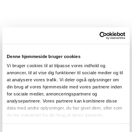
Denne hjemmeside bruger cookies
Vi bruger cookies til at tilpasse vores indhold og
annoncer, til at vise dig funktioner til sociale medier og til
at analysere vores trafik. Vi deler også oplysninger om
din brug af vores hjemmeside med vores partnere inden
for sociale medier, annonceringspartnere og
analysepartnere. Vores partnere kan kombinere disse
Du vil måske også kunne lide...
data med andre oplysninger, du har givet dem, eller som
de har indsamlet fra din brug af deres tjenester.
S