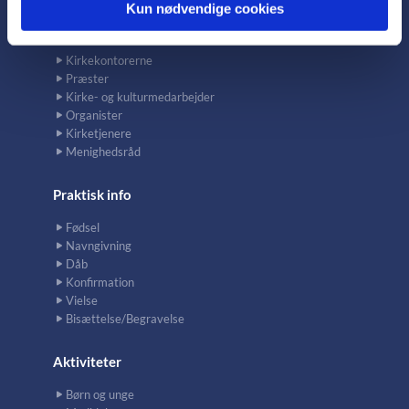
Kun nødvendige cookies
Kontakt
Kirkekontorerne
Præster
Kirke- og kulturmedarbejder
Organister
Kirketjenere
Menighedsråd
Praktisk info
Fødsel
Navngivning
Dåb
Konfirmation
Vielse
Bisættelse/Begravelse
Aktiviteter
Børn og unge