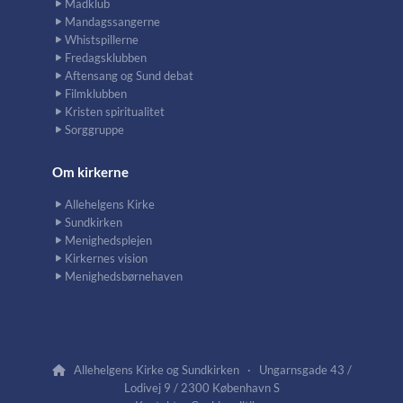
Madklub
Mandagssangerne
Whistspillerne
Fredagsklubben
Aftensang og Sund debat
Filmklubben
Kristen spiritualitet
Sorggruppe
Om kirkerne
Allehelgens Kirke
Sundkirken
Menighedsplejen
Kirkernes vision
Menighedsbørnehaven
Allehelgens Kirke og Sundkirken · Ungarnsgade 43 /

Lodivej 9 / 2300 København S