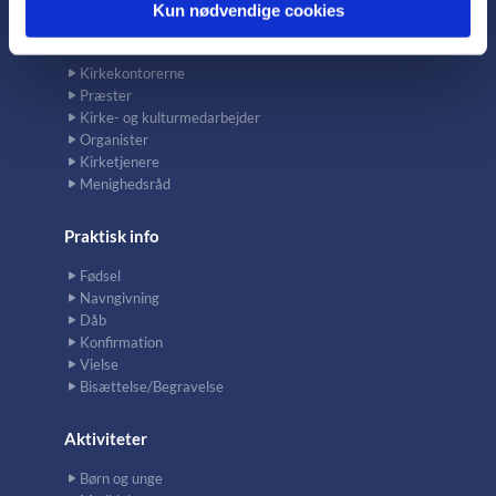
Kun nødvendige cookies
Kontakt
Kirkekontorerne
Præster
Kirke- og kulturmedarbejder
Organister
Kirketjenere
Menighedsråd
Praktisk info
Fødsel
Navngivning
Dåb
Konfirmation
Vielse
Bisættelse/Begravelse
Aktiviteter
Børn og unge