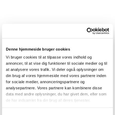
Denne hjemmeside bruger cookies
Vi bruger cookies til at tilpasse vores indhold og
annoncer, til at vise dig funktioner til sociale medier og til
at analysere vores trafik. Vi deler også oplysninger om
din brug af vores hjemmeside med vores partnere inden
for sociale medier, annonceringspartnere og
analysepartnere. Vores partnere kan kombinere disse
Du vil måske også kunne lide...
data med andre oplysninger, du har givet dem, eller som
de har indsamlet fra din brug af deres tjenester.
S