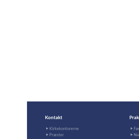
Kontakt
Prak
Kirkekontorerne
Fø
Præster
Na