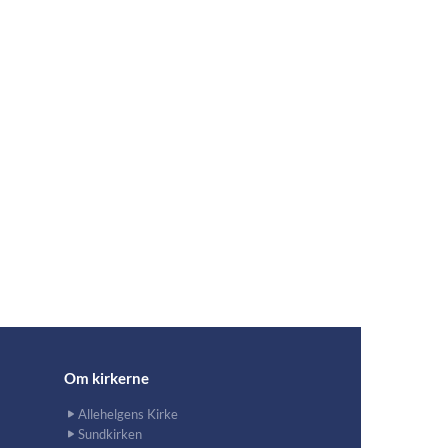
Om kirkerne
Allehelgens Kirke
Sundkirken