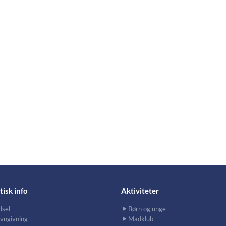
tisk info
Aktiviteter
dsel
Børn og unge
vngivning
Madklub