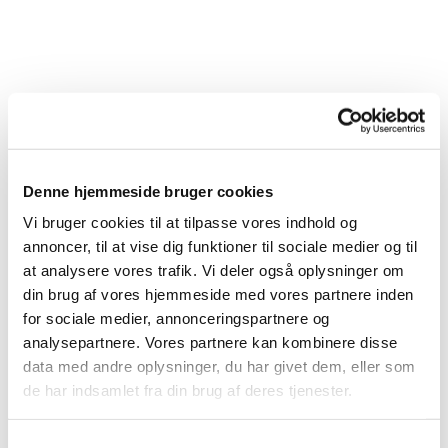
Denne hjemmeside bruger cookies
Vi bruger cookies til at tilpasse vores indhold og
annoncer, til at vise dig funktioner til sociale medier og til
at analysere vores trafik. Vi deler også oplysninger om
din brug af vores hjemmeside med vores partnere inden
for sociale medier, annonceringspartnere og
analysepartnere. Vores partnere kan kombinere disse
Du vil måske også kunne lide...
data med andre oplysninger, du har givet dem, eller som
de har indsamlet fra din brug af deres tjenester.
S