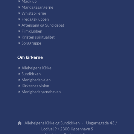
Madklub
Mandagssangerne
Whistspillerne
Fredagsklubben
Aftensang og Sund debat
Filmklubben
Kristen spiritualitet
Sorggruppe
Om kirkerne
Allehelgens Kirke
Sundkirken
Menighedsplejen
Kirkernes vision
Menighedsbørnehaven
Allehelgens Kirke og Sundkirken · Ungarnsgade 43 /

Lodivej 9 / 2300 København S