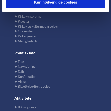
Kun nødvendige cookies
Kontakt
Kirkekontorerne
Præster
Kirke- og kulturmedarbejder
Organister
Kirketjenere
Menighedsråd
Praktisk info
Fødsel
Navngivning
Dåb
Konfirmation
Vielse
Bisættelse/Begravelse
Aktiviteter
Børn og unge