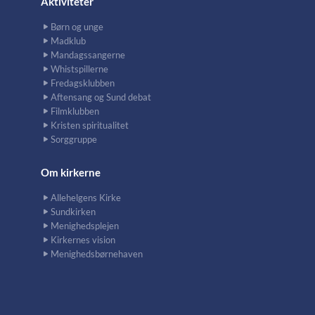
Aktiviteter
Børn og unge
Madklub
Mandagssangerne
Whistspillerne
Fredagsklubben
Aftensang og Sund debat
Filmklubben
Kristen spiritualitet
Sorggruppe
Om kirkerne
Allehelgens Kirke
Sundkirken
Menighedsplejen
Kirkernes vision
Menighedsbørnehaven