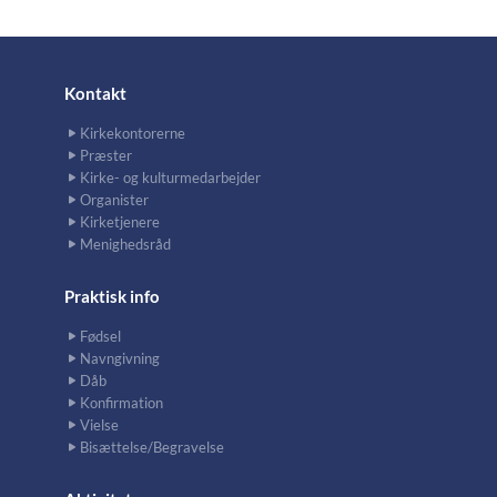
Kontakt
Kirkekontorerne
Præster
Kirke- og kulturmedarbejder
Organister
Kirketjenere
Menighedsråd
Praktisk info
Fødsel
Navngivning
Dåb
Konfirmation
Vielse
Bisættelse/Begravelse