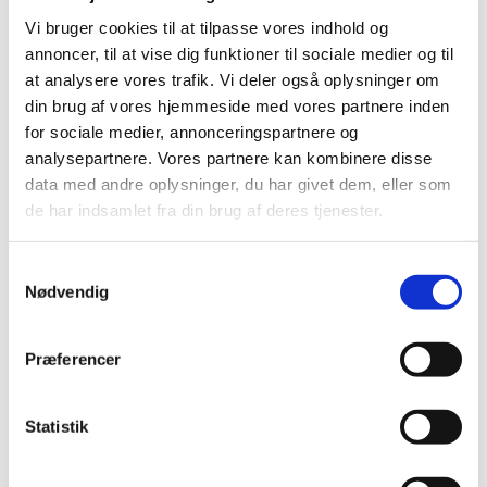
Vi bruger cookies til at tilpasse vores indhold og
annoncer, til at vise dig funktioner til sociale medier og til
at analysere vores trafik. Vi deler også oplysninger om
din brug af vores hjemmeside med vores partnere inden
for sociale medier, annonceringspartnere og
analysepartnere. Vores partnere kan kombinere disse
data med andre oplysninger, du har givet dem, eller som
de har indsamlet fra din brug af deres tjenester.
S
Nødvendig
a
m
t
Præferencer
y
k
k
Statistik
Du vil måske også kunne lide...
e
v