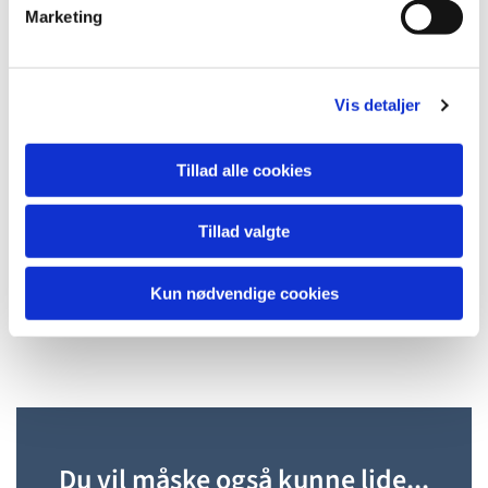
v
Marketing
11:00–11:45 a.m.
– Babysalmesang for
a
Internationals (in English)
l
3:00–4:00 p.m.
– Church Yoga with Nicole
g
Kruckenberg and a pastor.
Vis detaljer
The programme is offered in cooperation with FFI (The
Danish National Church for Internationals).
Tillad alle cookies
We look forward to welcoming you to The Church at the
Tillad valgte
Beach – weather permitting!
Kun nødvendige cookies
Du vil måske også kunne lide...