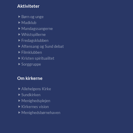
Aktiviteter
Børn og unge
Madklub
Mandagssangerne
Whistspillerne
Fredagsklubben
Aftensang og Sund debat
Filmklubben
Kristen spiritualitet
Sorggruppe
Om kirkerne
Allehelgens Kirke
Sundkirken
Menighedsplejen
Kirkernes vision
Menighedsbørnehaven