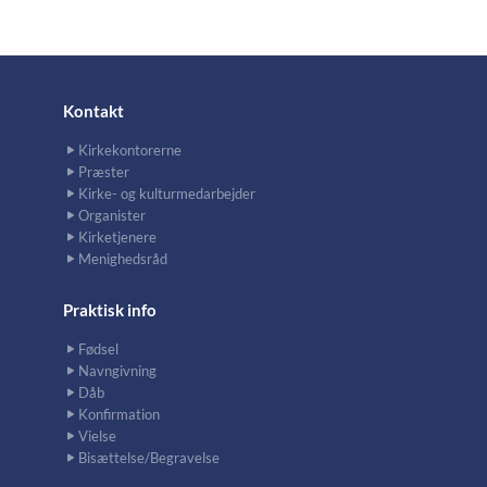
Kontakt
Kirkekontorerne
Præster
Kirke- og kulturmedarbejder
Organister
Kirketjenere
Menighedsråd
Praktisk info
Fødsel
Navngivning
Dåb
Konfirmation
Vielse
Bisættelse/Begravelse