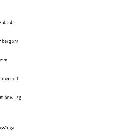
skabe de
enberg om
 som
å noget ud
t låne. Tag
ossYoga