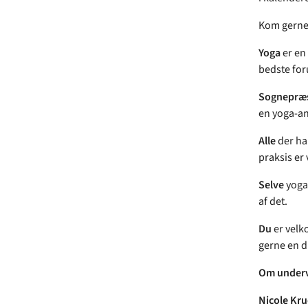
Kom gerne f
Yoga
er en
bedste for
Sognepræ
en yoga-an
Alle
der ha
praksis e
Selve
yogau
af det.
Du
er velk
gerne en 
Om underv
Nicole Kr