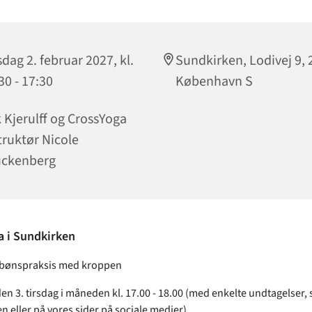
sdag 2. februar 2027, kl.
Sundkirken, Lodivej 9, 
30 - 17:30
København S
 Kjerulff og CrossYoga
truktør Nicole
uckenberg
a i Sundkirken
n bønspraksis med kroppen
en 3. tirsdag i måneden kl. 17.00 - 18.00 (med enkelte undtagelser,
n eller på vores sider på sociale medier).