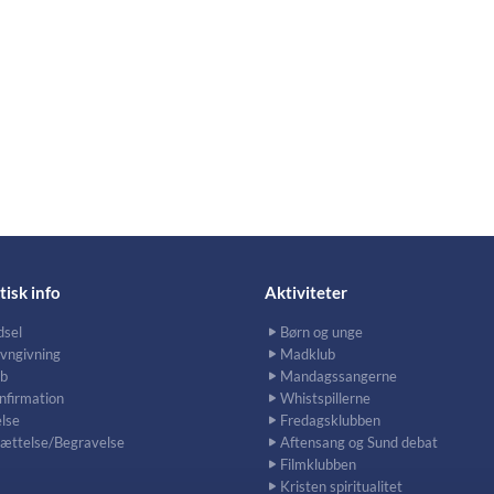
tisk info
Aktiviteter
dsel
Børn og unge
vngivning
Madklub
b
Mandagssangerne
nfirmation
Whistspillerne
lse
Fredagsklubben
sættelse/Begravelse
Aftensang og Sund debat
Filmklubben
Kristen spiritualitet