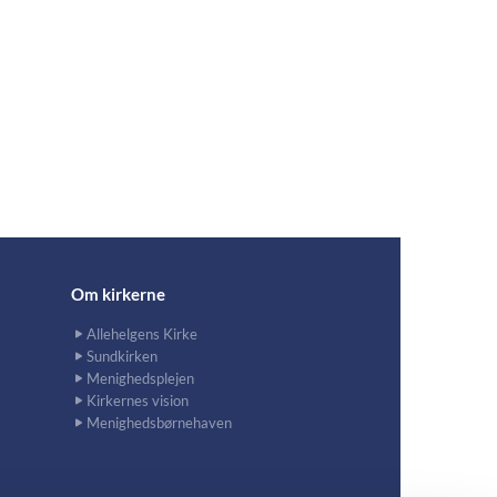
Om kirkerne
Allehelgens Kirke
Sundkirken
Menighedsplejen
Kirkernes vision
Menighedsbørnehaven