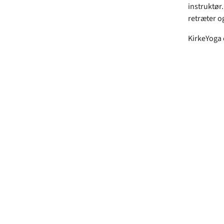
instruktør
retræter o
KirkeYoga e