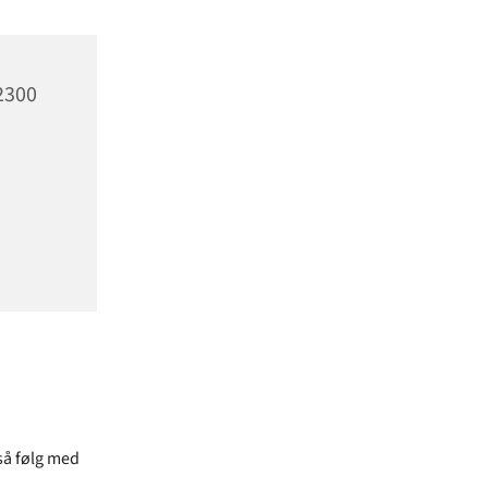
2300
 så følg med