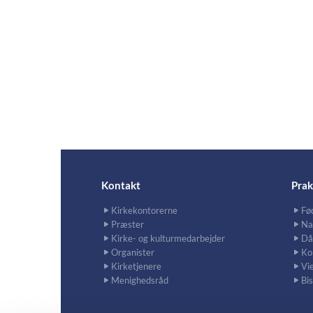
Kontakt
Prak
Kirkekontorerne
Fø
Præster
Na
Kirke- og kulturmedarbejder
Då
Organister
Ko
Kirketjenere
Vie
Menighedsråd
Bi