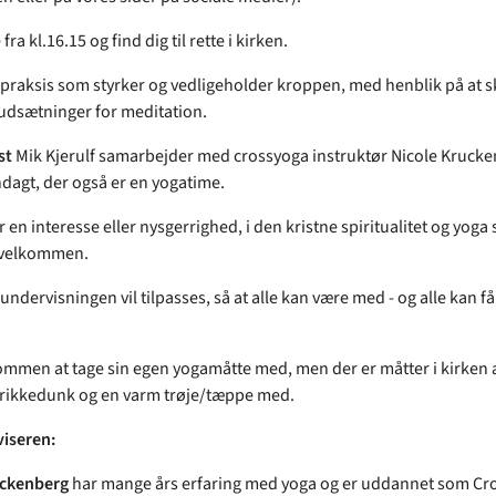
ra kl.16.15 og find dig til rette i kirken.
 praksis som styrker og vedligeholder kroppen, med henblik på at 
udsætninger for meditation.
st
Mik Kjerulf samarbejder med crossyoga instruktør Nicole Kruck
dagt, der også er en yogatime.
r en interesse eller nysgerrighed, i den kristne spiritualitet og yoga
r velkommen.
ndervisningen vil tilpasses, så at alle kan være med - og alle kan f
ommen at tage sin egen yogamåtte med, men der er måtter i kirken a
drikkedunk og en varm trøje/tæppe med.
iseren:
uckenberg
har mange års erfaring med yoga og er uddannet som Cr