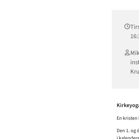
Tir
16:
Mik
ins
Kr
Kirkeyog
En kriste
Den 1. og d
i kalendere