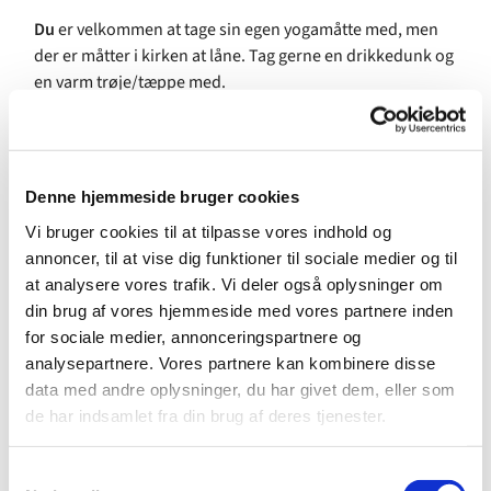
Du
er velkommen at tage sin egen yogamåtte med, men
der er måtter i kirken at låne. Tag gerne en drikkedunk og
en varm trøje/tæppe med.
Om underviseren:
Nicole Kruckenberg
har mange års erfaring med yoga og
er uddannet som CrossYoga instruktør. Hun har ugentlige
Denne hjemmeside bruger cookies
hold med Kirkeyoga i to københavnske kirker og afholder
Vi bruger cookies til at tilpasse vores indhold og
retræter og CrossYoga workshops bl.a. for konfirmander.
annoncer, til at vise dig funktioner til sociale medier og til
at analysere vores trafik. Vi deler også oplysninger om
KirkeYoga er gratis og alle er velkomne!
din brug af vores hjemmeside med vores partnere inden
for sociale medier, annonceringspartnere og
analysepartnere. Vores partnere kan kombinere disse
data med andre oplysninger, du har givet dem, eller som
de har indsamlet fra din brug af deres tjenester.
S