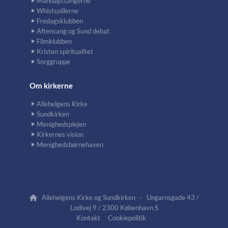
Mandagssangerne
Whistspillerne
Fredagsklubben
Aftensang og Sund debat
Filmklubben
Kristen spiritualitet
Sorggruppe
Om kirkerne
Allehelgens Kirke
Sundkirken
Menighedsplejen
Kirkernes vision
Menighedsbørnehaven
Allehelgens Kirke og Sundkirken · Ungarnsgade 43 /

Lodivej 9 / 2300 København S
Kontakt
Cookiepolitik