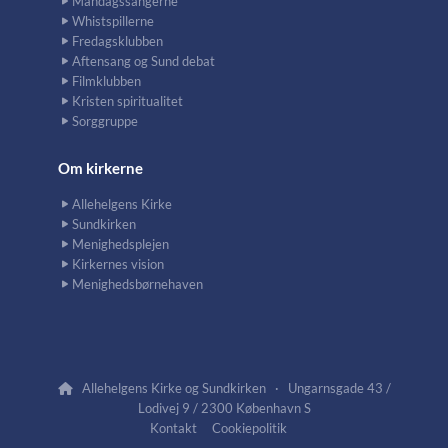
Mandagssangerne
Whistspillerne
Fredagsklubben
Aftensang og Sund debat
Filmklubben
Kristen spiritualitet
Sorggruppe
Om kirkerne
Allehelgens Kirke
Sundkirken
Menighedsplejen
Kirkernes vision
Menighedsbørnehaven
Allehelgens Kirke og Sundkirken · Ungarnsgade 43 /

Lodivej 9 / 2300 København S
Kontakt
Cookiepolitik