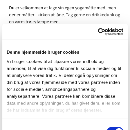
Du
er velkommen at tage sin egen yogamåtte med, men
der er måtter i kirken at låne. Tag gerne en drikkedunk og
en varm trøje/tæppe med.
Om underviseren:
Nicole Kruckenberg
har mange års erfaring med yoga og
er uddannet som CrossYoga instruktør. Hun har ugentlige
Denne hjemmeside bruger cookies
hold med Kirkeyoga i to københavnske kirker og afholder
Vi bruger cookies til at tilpasse vores indhold og
retræter og CrossYoga workshops bl.a. for konfirmander.
annoncer, til at vise dig funktioner til sociale medier og til
at analysere vores trafik. Vi deler også oplysninger om
KirkeYoga er gratis og alle er velkomne!
din brug af vores hjemmeside med vores partnere inden
for sociale medier, annonceringspartnere og
analysepartnere. Vores partnere kan kombinere disse
data med andre oplysninger, du har givet dem, eller som
de har indsamlet fra din brug af deres tjenester.
S