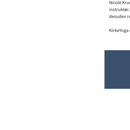
Nicole Kru
instruktør
desuden r
KirkeYoga e