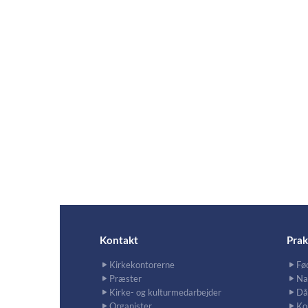
Kontakt
Prak
Kirkekontorerne
Fø
Præster
Na
Kirke- og kulturmedarbejder
Då
Organister
Ko