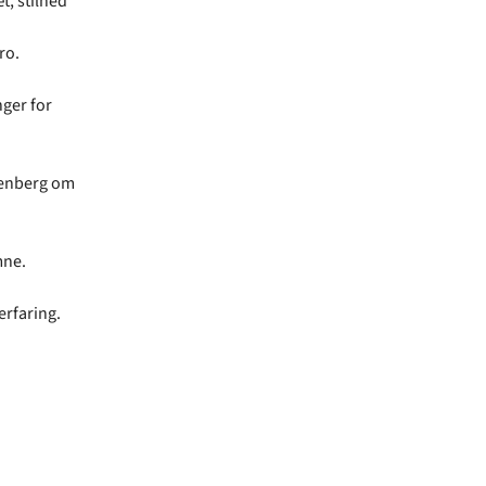
, stilhed
ro.
ger for
kenberg om
mne.
erfaring.