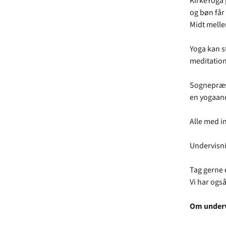
KirkeYoga 
og bøn får
Midt mellem
Yoga kan s
meditation
Sognepræst
en yogaand
Alle med in
Undervisni
Tag gerne 
Vi har ogs
Om underv