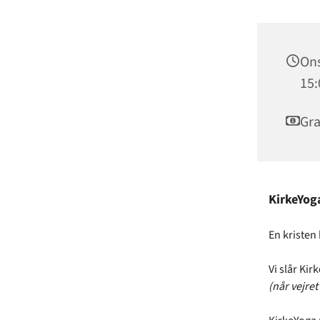
Ons
15:
Gra
KirkeYog
En kristen
Vi slår Kir
(når vejret 