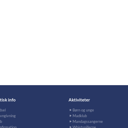
tisk info
Aktiviteter
dsel
Børn og unge
vngivning
Madklub
b
Mandagssangerne
nfirmation
Whistspillerne