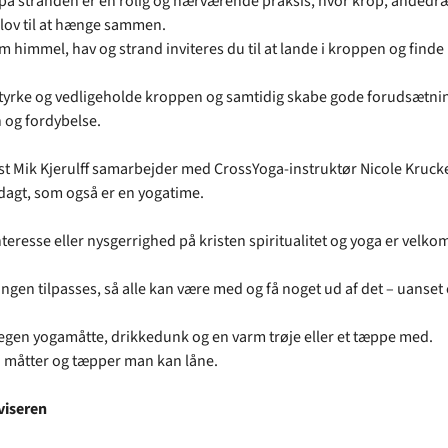
på stranden er en rolig og nærværende praksis, hvor krop, åndedræt
 lov til at hænge sammen.
 himmel, hav og strand inviteres du til at lande i kroppen og finde 
tyrke og vedligeholde kroppen og samtidig skabe gode forudsætnin
 og fordybelse.
 Mik Kjerulff samarbejder med CrossYoga-instruktør Nicole Kruc
agt, som også er en yogatime.
teresse eller nysgerrighed på kristen spiritualitet og yoga er velko
ngen tilpasses, så alle kan være med og få noget ud af det – uanset 
egen yogamåtte, drikkedunk og en varm trøje eller et tæppe med.
å måtter og tæpper man kan låne.
iseren