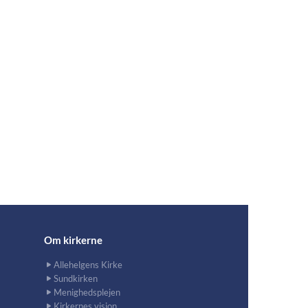
Om kirkerne
Allehelgens Kirke
Sundkirken
Menighedsplejen
Kirkernes vision