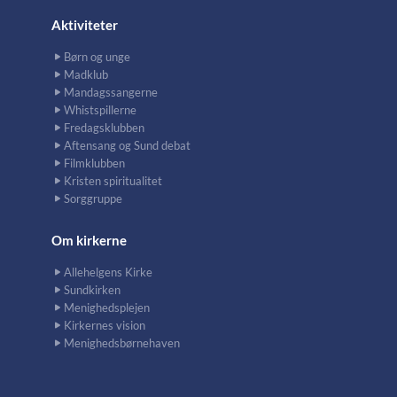
Aktiviteter
Børn og unge
Madklub
Mandagssangerne
Whistspillerne
Fredagsklubben
Aftensang og Sund debat
Filmklubben
Kristen spiritualitet
Sorggruppe
Om kirkerne
Allehelgens Kirke
Sundkirken
Menighedsplejen
Kirkernes vision
Menighedsbørnehaven