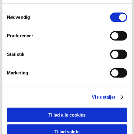
Du vil måske også kunne lide...
S
Nødvendig
a
m
t
Præferencer
y
k
k
Statistik
e
v
Marketing
a
l
g
Vis detaljer
Tillad alle cookies
Tillad valgte