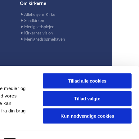
Om kirkerne
Allehelgens Kirke
Sundkirken
Menighedsplejen
Kirkernes vision
Menighedsbørnehaven
Tillad alle cookies
ale medier og
ed vores
avn S
Tillad valgte
re kan
fra din brug
Kun nødvendige cookies