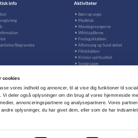
tisk info
Aktiviteter
dsel
Børn og unge
vngivning
Madklub
b
Mandagssangerne
nfirmation
Whistspillerne
lse
Fredagsklubben
sættelse/Begravelse
Aftensang og Sund debat
Filmklubben
Kristen spiritualitet
Sorggruppe
 cookies
passe vores indhold og annoncer, til at vise dig funktioner til soci
fik. Vi deler også oplysninger om din brug af vores hjemmeside m
lehelgens Kirke og Sundkirken · Ungarnsgade 43 / Lodivej 9 / 2300 Københ
Kontakt
Cookiepolitik
 medier, annonceringspartnere og analysepartnere. Vores partne
ndre oplysninger, du har givet dem, eller som de har indsamlet 
Privatlivspolitik
Log på ChurchDesk