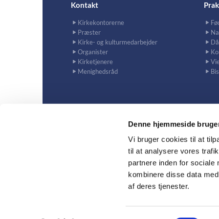
Kontakt
Prak
Kirkekontorerne
Fø
Præster
Na
Kirke- og kulturmedarbejder
Då
Organister
Ko
Kirketjenere
Vie
Menighedsråd
Bi
Denne hjemmeside bruger
Vi bruger cookies til at til
til at analysere vores tra
Al

partnere inden for sociale
kombinere disse data med a
af deres tjenester.