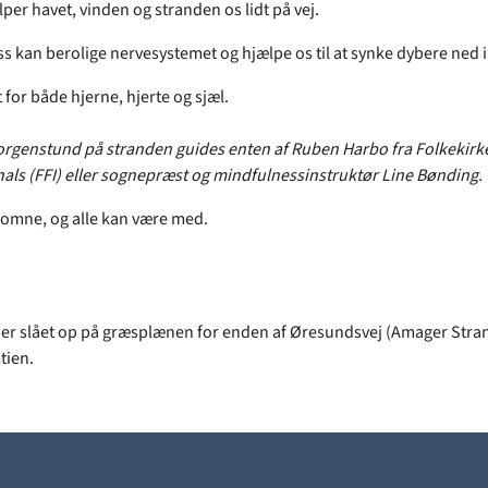
per havet, vinden og stranden os lidt på vej.
s kan berolige nervesystemet og hjælpe os til at synke dybere ned 
 for både hjerne, hjerte og sjæl.
rgenstund på stranden guides enten af Ruben Harbo fra Folkekirk
nals (FFI) eller sognepræst og mindfulnessinstruktør Line Bønding.
lkomne, og alle kan være med.
t er slået op på græsplænen for enden af Øresundsvej (Amager Stran
tien.