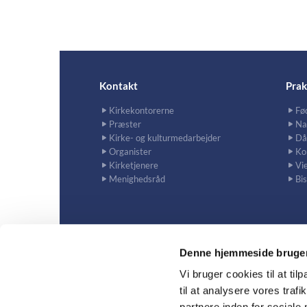
Kontakt
Prak
Kirkekontorerne
Fø
Præster
Na
Kirke- og kulturmedarbejder
Då
Organister
Ko
Kirketjenere
Vie
Menighedsråd
Bi
Denne hjemmeside bruger
Vi bruger cookies til at til
til at analysere vores tra
Al

partnere inden for sociale