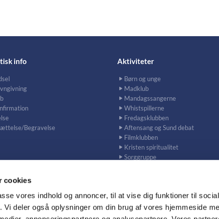
tisk info
Aktiviteter
dsel
Børn og unge
vngivning
Madklub
b
Mandagssangerne
nfirmation
Whistspillerne
lse
Fredagsklubben
sættelse/Begravelse
Aftensang og Sund debat
Filmklubben
Kristen spiritualitet
Sorggruppe
 cookies
passe vores indhold og annoncer, til at vise dig funktioner til soci
fik. Vi deler også oplysninger om din brug af vores hjemmeside m
lehelgens Kirke og Sundkirken · Ungarnsgade 43 / Lodivej 9 / 2300 Københ
Kontakt
Cookiepolitik
 medier, annonceringspartnere og analysepartnere. Vores partne