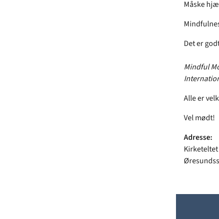
Måske hjæl
Mindfulnes
Det er godt
Mindful Mo
Internatio
Alle er ve
Vel mødt!
Adresse:
Kirketelte
Øresundss