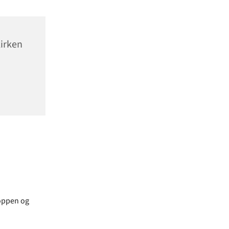
irken
roppen og