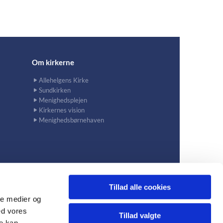
Om kirkerne
Allehelgens Kirke
Sundkirken
Menighedsplejen
Kirkernes vision
Menighedsbørnehaven
Tillad alle cookies
ale medier og
ed vores
avn S
Tillad valgte
re kan