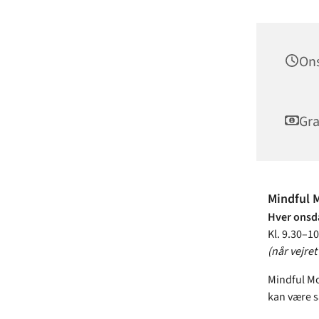
Ons
Gra
Mindful 
Hver onsdag
Kl. 9.30–10
(når vejret 
Mindful Mo
kan være sa