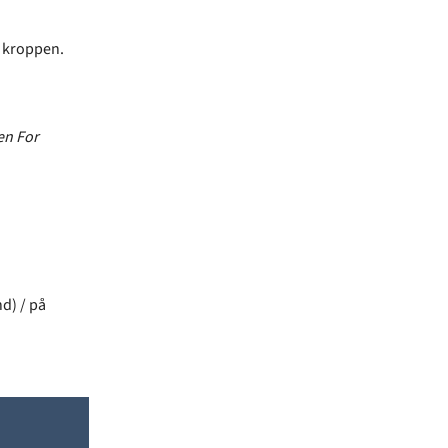
i kroppen.
en For
d) / på