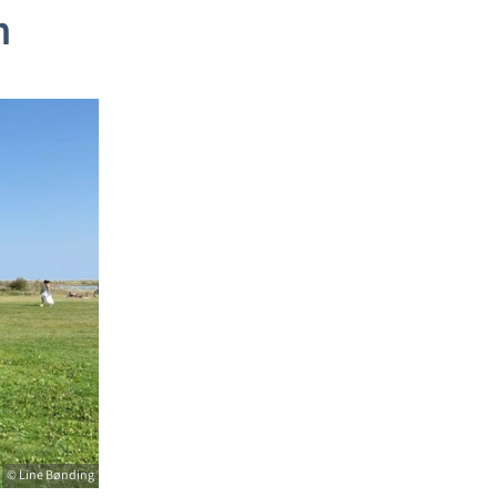
n
© Line Bønding