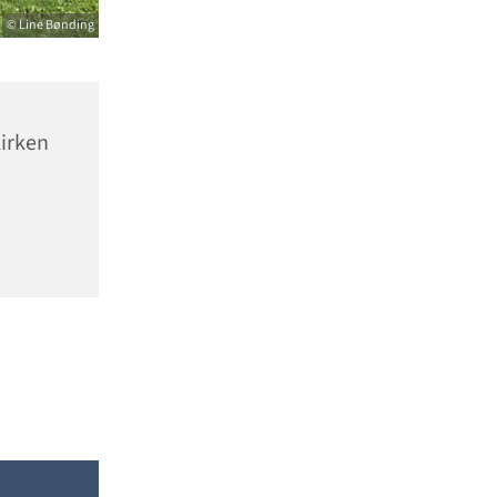
© Line Bønding
irken