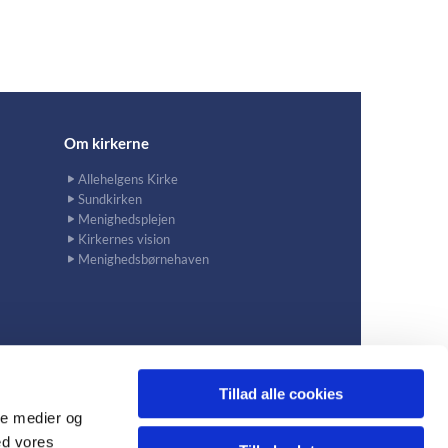
Om kirkerne
Allehelgens Kirke
Sundkirken
Menighedsplejen
Kirkernes vision
Menighedsbørnehaven
Tillad alle cookies
ale medier og
ed vores
avn S