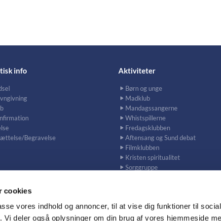
tisk info
Aktiviteter
dsel
Børn og unge
vngivning
Madklub
b
Mandagssangerne
nfirmation
Whistspillerne
lse
Fredagsklubben
sættelse/Begravelse
Aftensang og Sund debat
Filmklubben
Kristen spiritualitet
Sorggruppe
 cookies
passe vores indhold og annoncer, til at vise dig funktioner til soci
fik. Vi deler også oplysninger om din brug af vores hjemmeside m
lehelgens Kirke og Sundkirken · Ungarnsgade 43 / Lodivej 9 / 2300 Københ