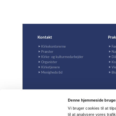
Kontakt
Prak
Kirkekontorerne
Fø
Præster
Na
Kirke- og kulturmedarbejder
Då
Organister
Ko
Kirketjenere
Vie
Menighedsråd
Bi
Denne hjemmeside bruger
Vi bruger cookies til at til
til at analysere vores tra
Al
