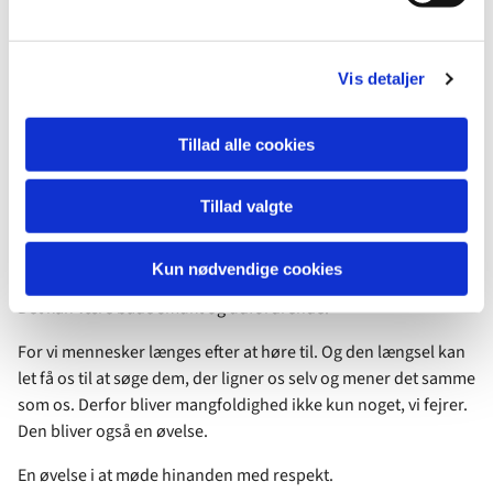
l
Derfor ønsker vi tydeligt at vise, at kirken er et sted, hvor alle
g
mennesker er velkomne.
Vis detaljer
Ikke fordi vi mener, at alle skal være ens.
Tillad alle cookies
Tværtimod.
Mangfoldighed er en del af livet.
Tillad valgte
Vi er forskellige. Vi tænker forskelligt. Vi lever forskelligt. Vi
elsker forskelligt.
Kun nødvendige cookies
Det kan være både smukt og udfordrende.
For vi mennesker længes efter at høre til. Og den længsel kan
let få os til at søge dem, der ligner os selv og mener det samme
som os. Derfor bliver mangfoldighed ikke kun noget, vi fejrer.
Den bliver også en øvelse.
En øvelse i at møde hinanden med respekt.