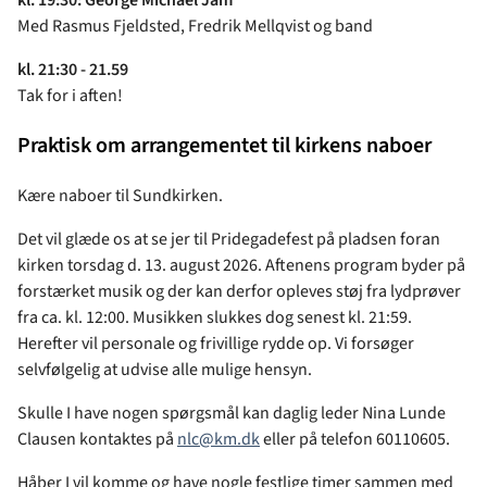
kl. 19:30: George Michael Jam
Med Rasmus Fjeldsted, Fredrik Mellqvist og band
kl. 21:30 - 21.59
Tak for i aften!
Praktisk om arrangementet til kirkens naboer
Kære naboer til Sundkirken.
Det vil glæde os at se jer til Pridegadefest på pladsen foran
kirken torsdag d. 13. august 2026. Aftenens program byder på
forstærket musik og der kan derfor opleves støj fra lydprøver
fra ca. kl. 12:00. Musikken slukkes dog senest kl. 21:59.
Herefter vil personale og frivillige rydde op. Vi forsøger
selvfølgelig at udvise alle mulige hensyn.
Skulle I have nogen spørgsmål kan daglig leder Nina Lunde
Clausen kontaktes på
nlc@km.dk
eller på telefon 60110605.
Håber I vil komme og have nogle festlige timer sammen med