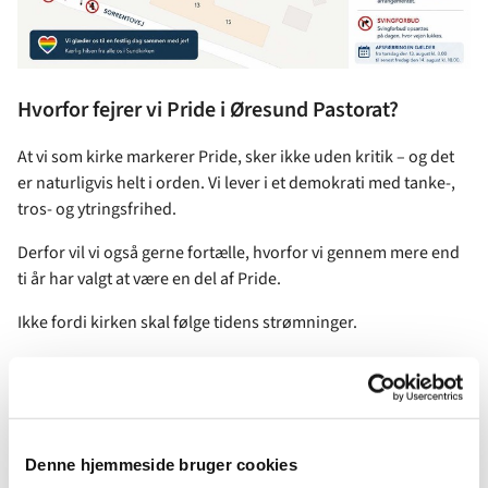
Hvorfor fejrer vi Pride i Øresund Pastorat?
At vi som kirke markerer Pride, sker ikke uden kritik – og det
er naturligvis helt i orden. Vi lever i et demokrati med tanke-,
tros- og ytringsfrihed.
Derfor vil vi også gerne fortælle, hvorfor vi gennem mere end
ti år har valgt at være en del af Pride.
Ikke fordi kirken skal følge tidens strømninger.
Men fordi vi ønsker at være tro mod evangeliet.
Evangeliet er urokkeligt og tidløst. Samtidig bliver det først
levende, når det forkyndes ind i den virkelighed, mennesker
lever i.
Denne hjemmeside bruger cookies
Derfor har kirken til alle tider måttet spørge: Hvad betyder