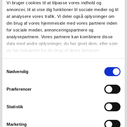
Vi bruger cookies til at tilpasse vores indhold og
Jesu ord og handlinger her og nu?
annoncer, til at vise dig funktioner til sociale medier og til
at analysere vores trafik. Vi deler også oplysninger om
Martin Luther formulerede det sådan:
"Alt skal drive på
din brug af vores hjemmeside med vores partnere inden
Kristus."
for sociale medier, annonceringspartnere og
Det betyder, at hele Bibelen må læses i lyset af Jesus – hans liv,
analysepartnere. Vores partnere kan kombinere disse
hans ord og hans måde at møde mennesker på.
data med andre oplysninger, du har givet dem, eller som
de har indsamlet fra din brug af deres tjenester.
Jesus opsøgte mennesker, som andre holdt på afstand. Han
spiste med dem, ingen ville spise sammen med. Han gav
S
værdighed tilbage til mennesker, som var blevet gjort usynlige
Nødvendig
a
eller dømt ude.
m
Det er ham, vi forsøger at følge.
t
Præferencer
y
Kirken har desværre ikke altid gjort det.
k
Historisk har mennesker også i kirkens navn oplevet at blive
k
Statistik
afvist eller fordømt på grund af deres seksualitet eller
e
kønsidentitet. Det er en del af vores historie, som vi ikke kan
v
eller skal løbe fra.
Marketing
a