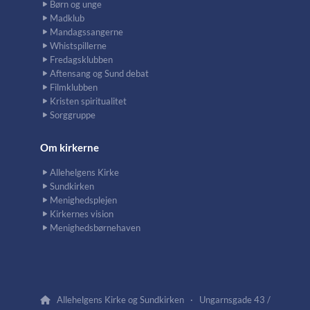
Børn og unge
Madklub
Mandagssangerne
Whistspillerne
Fredagsklubben
Aftensang og Sund debat
Filmklubben
Kristen spiritualitet
Sorggruppe
Om kirkerne
Allehelgens Kirke
Sundkirken
Menighedsplejen
Kirkernes vision
Menighedsbørnehaven
Allehelgens Kirke og Sundkirken · Ungarnsgade 43 /
